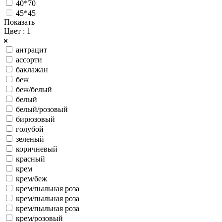
40*70
45*45
Показать
Цвет
: 1
антрацит
ассорти
баклажан
беж
беж/белый
белый
белый/розовый
бирюзовый
голубой
зеленый
коричневый
красный
крем
крем/беж
крем/пыльная роза
крем/пыльная роза
крем/пыльная роза
крем/розовый