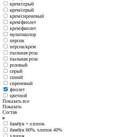
крем/серый
крем/серый
крем/сиреневый
крем/фиолет
крем/фиолет
мультиколор
персик
персик/крем
пыльная роза
пыльная роза
розовый
серый
синий
сиреневый
фиолет
цветной
Показать все
Показать
Состав
бамбук + хлопок
бамбук 60%, хлопок 40%
хлопок