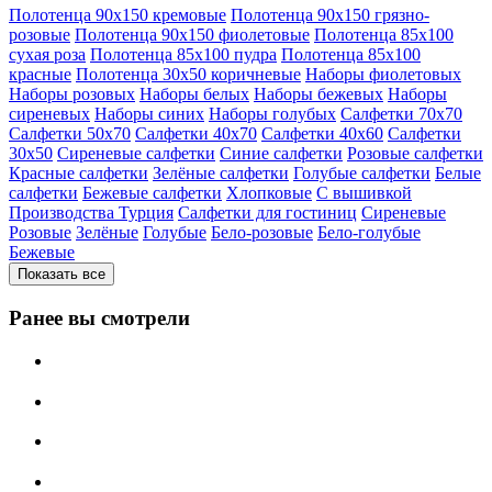
Полотенца 90х150 кремовые
Полотенца 90х150 грязно-
розовые
Полотенца 90х150 фиолетовые
Полотенца 85х100
сухая роза
Полотенца 85х100 пудра
Полотенца 85х100
красные
Полотенца 30х50 коричневые
Наборы фиолетовых
Наборы розовых
Наборы белых
Наборы бежевых
Наборы
сиреневых
Наборы синих
Наборы голубых
Салфетки 70х70
Салфетки 50х70
Салфетки 40х70
Салфетки 40х60
Салфетки
30х50
Сиреневые салфетки
Синие салфетки
Розовые салфетки
Красные салфетки
Зелёные салфетки
Голубые салфетки
Белые
салфетки
Бежевые салфетки
Хлопковые
С вышивкой
Производства Турция
Салфетки для гостиниц
Сиреневые
Розовые
Зелёные
Голубые
Бело-розовые
Бело-голубые
Бежевые
Показать все
Ранее вы смотрели