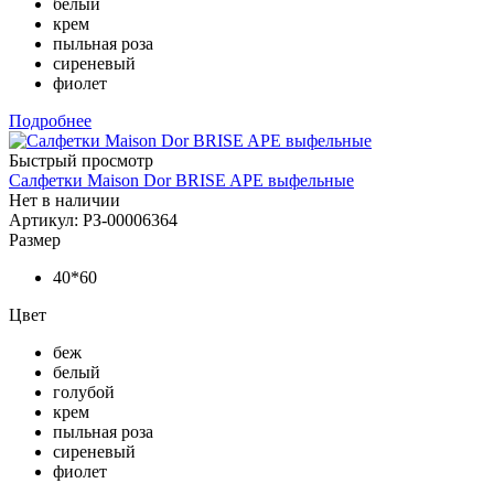
белый
крем
пыльная роза
сиреневый
фиолет
Подробнее
Быстрый просмотр
Салфетки Maison Dor BRISE APE выфельные
Нет в наличии
Артикул: РЗ-00006364
Размер
40*60
Цвет
беж
белый
голубой
крем
пыльная роза
сиреневый
фиолет