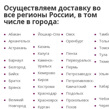
Осуществляем доставку во
все регионы России, в том
числе в города:
Абакан
Йошкар-Ола
Омск
Тамб
Архангельск
Оренбург
Толь
Казань
Астрахань
Томс
Калуга
Пенза
Тула
Барнаул
Каменск-
Первоуральск
Тюме
Уральск
Белгород
Пермь
Кемерово
Бийск
Петрозаводск
Улья
Киров
Братск
Петропавловск-
Хаба
Кострома
Камчатский
Брянск
Краснодар
Подольск
Чебо
Великий
Красноярск
Прокопьевск
Чере
Новгород
Курган
Псков