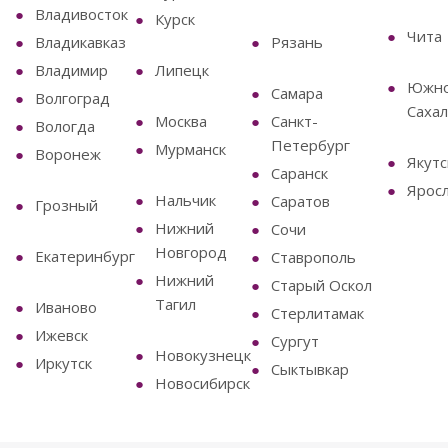
Владивосток
Курск
Чита
Владикавказ
Рязань
Владимир
Липецк
Южно
Самара
Волгоград
Сахал
Москва
Санкт-
Вологда
Петербург
Мурманск
Воронеж
Якутс
Саранск
Ярос
Нальчик
Саратов
Грозный
Нижний
Сочи
Новгород
Екатеринбург
Ставрополь
Нижний
Старый Оскол
Тагил
Иваново
Стерлитамак
Ижевск
Сургут
Новокузнецк
Иркутск
Сыктывкар
Новосибирск